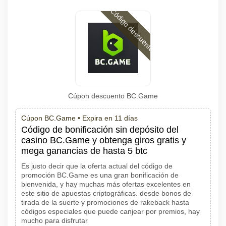
Código descuento
Cúpon descuento BC.Game
Cúpon BC.Game •
Expira en 11 días
Código de bonificación sin depósito del
casino BC.Game y obtenga giros gratis y
mega ganancias de hasta 5 btc
Es justo decir que la oferta actual del código de
promoción BC.Game es una gran bonificación de
bienvenida, y hay muchas más ofertas excelentes en
este sitio de apuestas criptográficas. desde bonos de
tirada de la suerte y promociones de rakeback hasta
códigos especiales que puede canjear por premios, hay
mucho para disfrutar