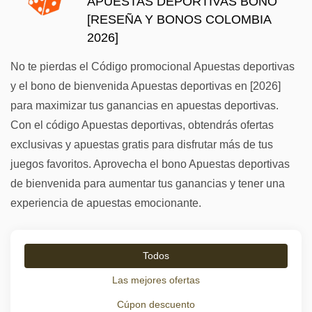
APUESTAS DEPORTIVAS BONO
[RESEÑA Y BONOS COLOMBIA
2026]
No te pierdas el Código promocional Apuestas deportivas
y el bono de bienvenida Apuestas deportivas en [2026]
para maximizar tus ganancias en apuestas deportivas.
Con el código Apuestas deportivas, obtendrás ofertas
exclusivas y apuestas gratis para disfrutar más de tus
juegos favoritos. Aprovecha el bono
Apuestas deportivas
de bienvenida para aumentar tus ganancias y tener una
experiencia de apuestas emocionante.
Todos
Las mejores ofertas
Cúpon descuento