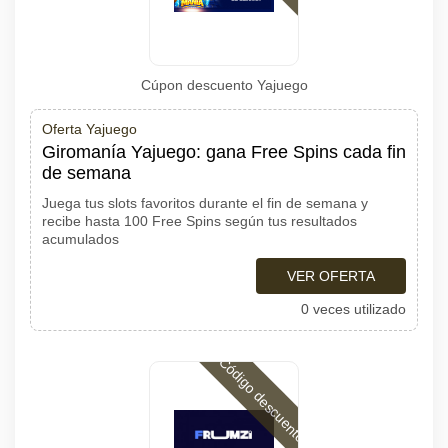
Cúpon descuento Yajuego
Oferta Yajuego
Giromanía Yajuego: gana Free Spins cada fin
de semana
Juega tus slots favoritos durante el fin de semana y
recibe hasta 100 Free Spins según tus resultados
acumulados
VER OFERTA
0 veces utilizado
Código descuento