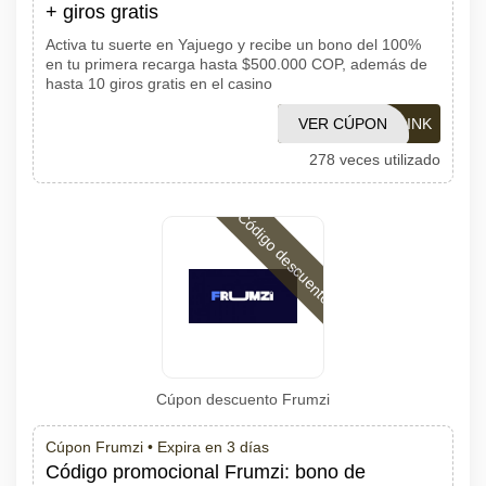
+ giros gratis
Activa tu suerte en Yajuego y recibe un bono del 100%
en tu primera recarga hasta $500.000 COP, además de
hasta 10 giros gratis en el casino
VER CÚPON
LINK
278 veces utilizado
Código descuento
Cúpon descuento Frumzi
Cúpon Frumzi •
Expira en 3 días
Código promocional Frumzi: bono de