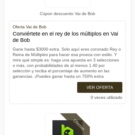
Cúpon descuento Vai de Bob
Oferta Vai de Bob
Conviértete en el rey de los múltiplos en Vai
de Bob
Gane hasta $3000 extra. Solo aquí eres coronado Rey o
Reina de Múltiples para hacer esa proeza con estilo. Y
mire qué simple es: haga una apuesta en 3 selecciones
o más, con probabilidades de al menos 1.40 por
selección y reciba el porcentaje de aumento en las
ganancias. ¡Puedes ganar hasta un 750% extra
VER OFERTA
0 veces utilizado
Ofertas