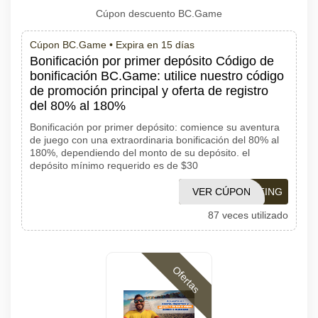
Cúpon descuento BC.Game
Cúpon BC.Game •
Expira en 15 días
Bonificación por primer depósito Código de
bonificación BC.Game: utilice nuestro código
de promoción principal y oferta de registro
del 80% al 180%
Bonificación por primer depósito: comience su aventura
de juego con una extraordinaria bonificación del 80% al
180%, dependiendo del monto de su depósito. el
depósito mínimo requerido es de $30
HELLAGMARKETING
VER CÚPON
87 veces utilizado
Ofertas