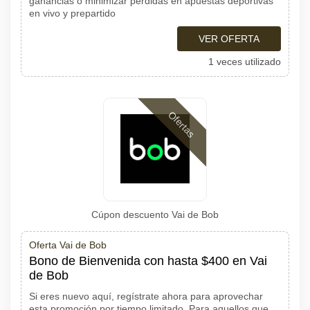
ganancias o minimizar pérdidas en apuestas deportivas
en vivo y prepartido
VER OFERTA
1 veces utilizado
Ofertas
Cúpon descuento Vai de Bob
Oferta Vai de Bob
Bono de Bienvenida con hasta $400 en Vai
de Bob
Si eres nuevo aquí, regístrate ahora para aprovechar
esta promoción por tiempo limitado. Para aquellos que