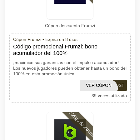
Cúpon descuento Frumzi
Cúpon Frumzi •
Expira en 8 días
Código promocional Frumzi: bono
acumulador del 100%
¡maximice sus ganancias con el impulso acumulador!
Los nuevos jugadores pueden obtener hasta un bono del
100% en esta promoción única
VER CÚPON
ACCBOOST
39 veces utilizado
Código descuento