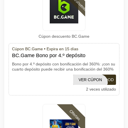
Cúpon descuento BC.Game
Cúpon BC.Game •
Expira en 15 días
BC.Game Bono por 4.º depósito
Bono por 4.º depósito con bonificación del 360%: ¡con su
cuarto depósito puede recibir una bonificación del 360%
VER CÚPON
HELLAGOOD
2 veces utilizado
Ofertas