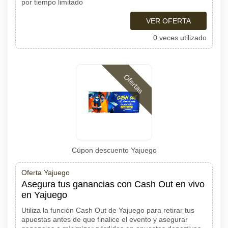
por tiempo limitado
VER OFERTA
0 veces utilizado
Ofertas
Cúpon descuento Yajuego
Oferta Yajuego
Asegura tus ganancias con Cash Out en vivo
en Yajuego
Utiliza la función Cash Out de Yajuego para retirar tus
apuestas antes de que finalice el evento y asegurar