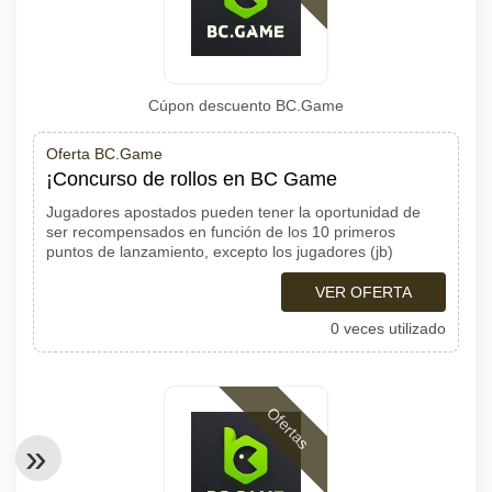
Cúpon descuento BC.Game
Oferta BC.Game
¡Concurso de rollos en BC Game
Jugadores apostados pueden tener la oportunidad de
ser recompensados en función de los 10 primeros
puntos de lanzamiento, excepto los jugadores (jb)
VER OFERTA
0 veces utilizado
Ofertas