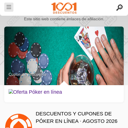
Este sitio web contiene enlaces de afiliación.
Cúpon de descuento
DESCUENTOS Y CUPONES DE
PÓKER EN LÍNEA · AGOSTO 2026